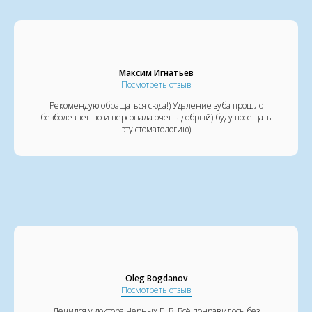
Максим Игнатьев
Посмотреть отзыв
Рекомендую обращаться сюда!) Удаление зуба прошло
безболезненно и персонала очень добрый) буду посещать
эту стоматологию)
Oleg Bogdanov
Посмотреть отзыв
Лечился у доктора Черных Е. В. Всё понравилось без